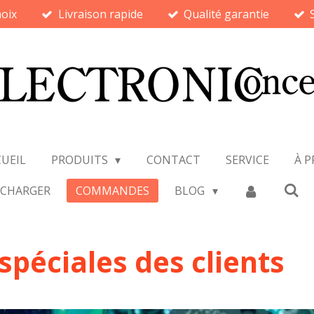
oix
Livraison rapide
Qualité garantie
UEIL
PRODUITS
CONTACT
SERVICE
À 
ÉCHARGER
COMMANDES
BLOG
éciales des clients