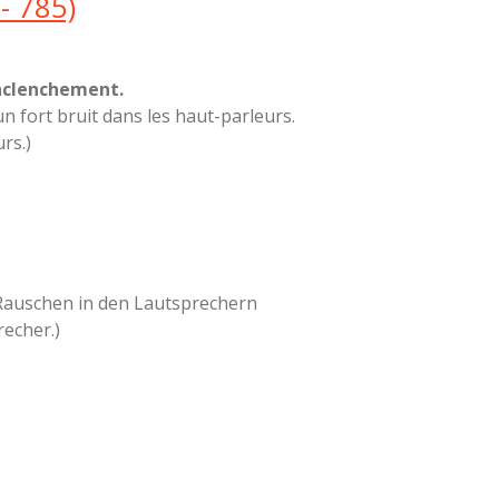
- 785)
enclenchement.
 fort bruit dans les haut-parleurs.
rs.)
 Rauschen in den Lautsprechern
recher.)