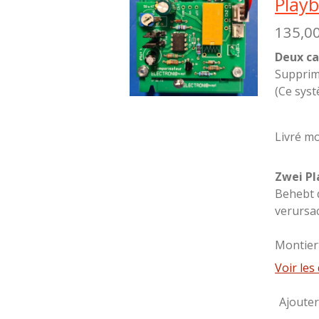
Playb
135,0
Deux ca
Supprime
(Ce syst
Livré mo
Zwei Pl
Behebt 
verursac
Montiert
Voir les 
Ajouter