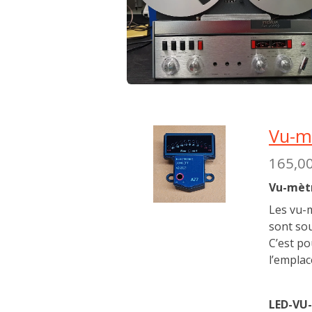
Vu-m
165,0
Vu-mètr
Les vu-m
sont sou
C’est p
l’empla
LED-VU-