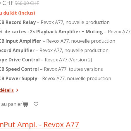
0 CHF
560,00 CHF
 du kit (inclus)
CB Record Relay
– Revox A77, nouvelle production
t de cartes : 2× Playback Amplifier + Muting
– Revox A77
CB Input Amplifier
– Revox A77, nouvelle production
ecord Amplifier
– Revox A77, nouvelle production
ape Drive Control
– Revox A77 (Version 2)
CB Speed Control
– Revox A77, toutes versions
CB Power Supply
– Revox A77, nouvelle production
détails
 au panier
nPut Ampl. - Revox A77