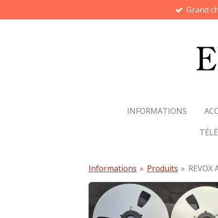
Grand ch
Passer
au
contenu
principal
INFORMATIONS
ACC
TÉL
Informations
»
Produits
»
REVOX 