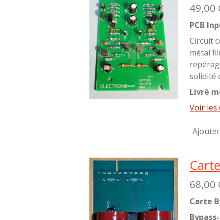
49,00
PCB Inp
Circuit
métal fi
repérag
solidité
Livré m
Voir les 
Ajouter
Cart
68,00
Carte B
Bypass-