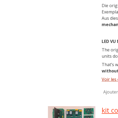
Die ori
Exemplar
Aus die
mechan
LED VU 
The ori
units do
That’s w
without
Voir les 
Ajouter
kit c