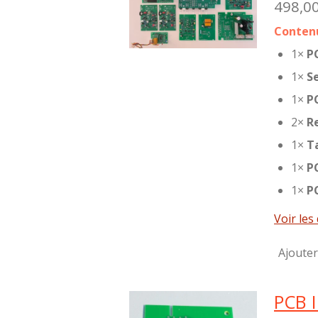
498,0
Contenu
1×
P
1×
Se
1×
P
2×
R
1×
T
1×
P
1×
P
Voir les 
Ajouter
PCB I