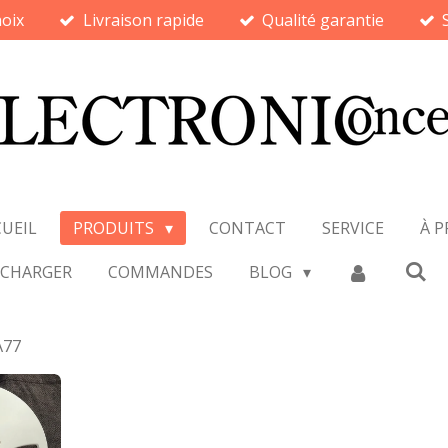
oix
Livraison rapide
Qualité garantie
UEIL
PRODUITS
CONTACT
SERVICE
À 
ÉCHARGER
COMMANDES
BLOG
A77