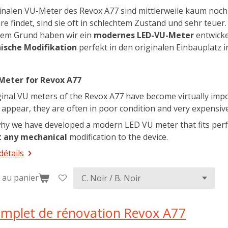
ginalen VU-Meter des Revox A77 sind mittlerweile kaum noc
e findet, sind sie oft in schlechtem Zustand und sehr teuer.
sem Grund haben wir ein
modernes LED-VU-Meter
entwicke
ische Modifikation
perfekt in den originalen Einbauplatz in
Meter for Revox A77
ginal VU meters of the Revox A77 have become virtually imp
 appear, they are often in poor condition and very expensive
hy we have developed a modern LED VU meter that fits perfe
 any mechanical
modification to the device.
détails
 au panier
omplet de rénovation Revox A77