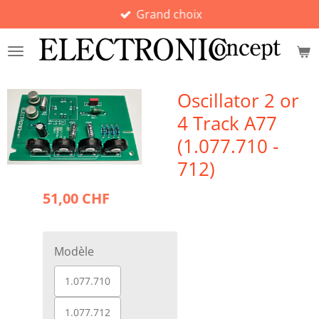
Grand choix
Passer
au
contenu
principal
Oscillator 2 or
4 Track A77
(1.077.710 -
712)
51,00 CHF
Modèle
1.077.710
1.077.712