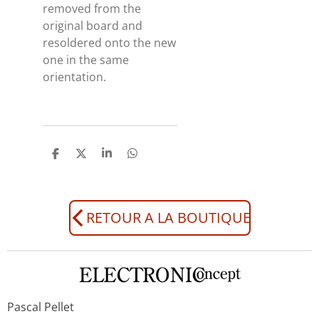
removed from the
original board and
resoldered onto the new
one in the same
orientation.
P
P
P
P
a
a
a
a
r
r
r
r
t
t
t
t
a
a
a
a
g
g
g
g
RETOUR A LA BOUTIQUE
e
e
e
e
r
r
r
r
Pascal Pellet