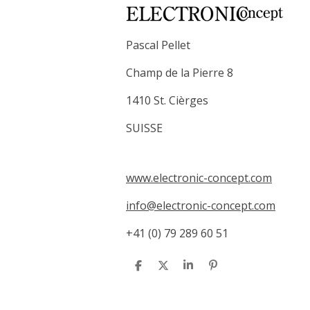
Pascal Pellet
Champ de la Pierre 8
1410 St. Cièrges
SUISSE
www.electronic-concept.com
info@electronic-concept.com
+41 (0) 79 289 60 51
P
P
P
É
a
a
a
p
r
r
r
i
t
t
t
n