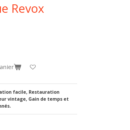
ue Revox
anier
lation facile, Restauration
eur vintage, Gain de temps et
nnés.