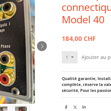
connectiq
Model 40
184,00 CHF
Ajouter au p
Qualité garantie,
Instal
complète, réserve la val
sécurité, Pour les passio
P
P
P