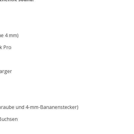
ne 4 mm)
k Pro
harger
chraube und 4-mm-Bananenstecker)
-Buchsen