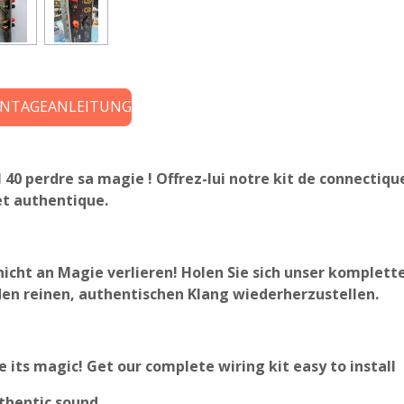
a
a
a
r
r
r
t
t
t
a
a
a
g
g
g
e
e
e
r
r
r
ONTAGEANLEITUNG
40 perdre sa magie ! Offrez-lui notre kit de connectique
et authentique.
nicht an Magie verlieren! Holen Sie sich unser komplette
den reinen, authentischen Klang wiederherzustellen.
e its magic! Get our complete wiring kit easy to install
thentic sound.