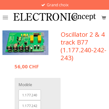
Grand choix
Passer
au
contenu
principal
Oscillator 2 & 4
track B77
(1.177.240-242-
243)
56,00 CHF
Modèle
1.177.240
1.177.242