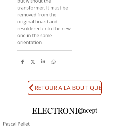
but without the
transformer. It must be
removed from the
original board and
resoldered onto the new
one in the same
orientation.
P
P
P
P
a
a
a
a
r
r
r
r
t
t
t
t
a
a
a
a
g
g
g
g
RETOUR A LA BOUTIQUE
e
e
e
e
r
r
r
r
Pascal Pellet