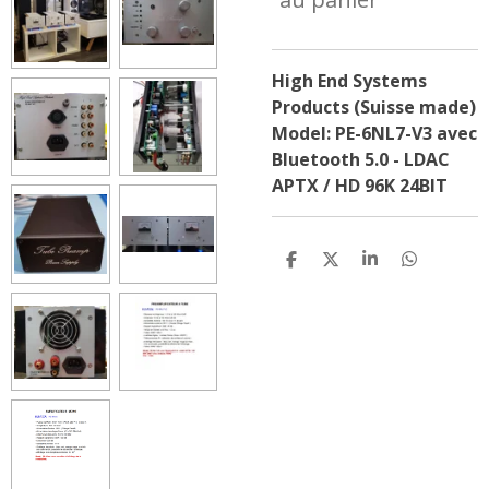
High End Systems
Products (Suisse made)
Model: PE-6NL7-V3 avec
Bluetooth 5.0 - LDAC
APTX / HD 96K 24BIT
P
P
P
P
a
a
a
a
r
r
r
r
t
t
t
t
a
a
a
a
g
g
g
g
e
e
e
e
r
r
r
r