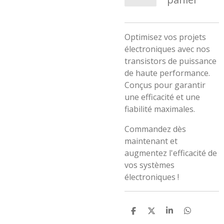
Optimisez vos projets
électroniques avec nos
transistors de puissance
de haute performance.
Conçus pour garantir
une efficacité et une
fiabilité maximales.
Commandez dès
maintenant et
augmentez l'efficacité de
vos systèmes
électroniques !
P
P
P
P
a
a
a
a