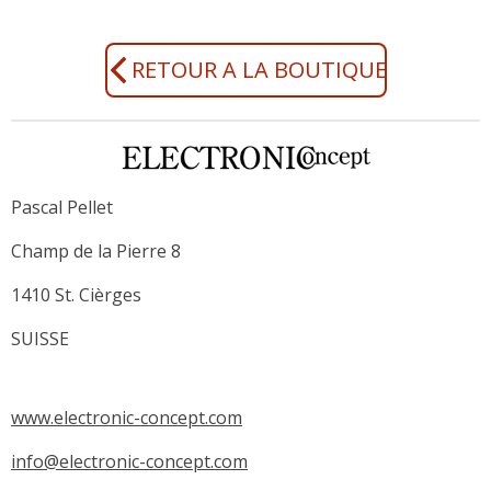
r
r
r
r
t
t
t
t
a
a
a
a
g
g
g
g
RETOUR A LA BOUTIQUE
e
e
e
e
r
r
r
r
Pascal Pellet
Champ de la Pierre 8
1410 St. Cièrges
SUISSE
www.electronic-concept.com
info@electronic-concept.com