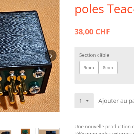
poles Tea
38,00 CHF
Section câble
9mm
8mm
Ajouter au p
Une nouvelle production d
télécommandes externes d