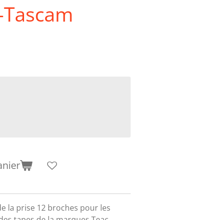
c-Tascam
anier
e la prise 12 broches pour les
es tapes de la marques Teac,