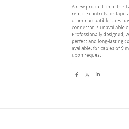
A new production of the 1
remote controls for tapes
other compatible ones ha
connector is unavailable 
Professionally designed, w
perfect and long-lasting c
available, for cables of 
upon request.
P
P
P
a
a
a
r
r
r
t
t
t
a
a
a
g
g
g
e
e
e
r
r
r