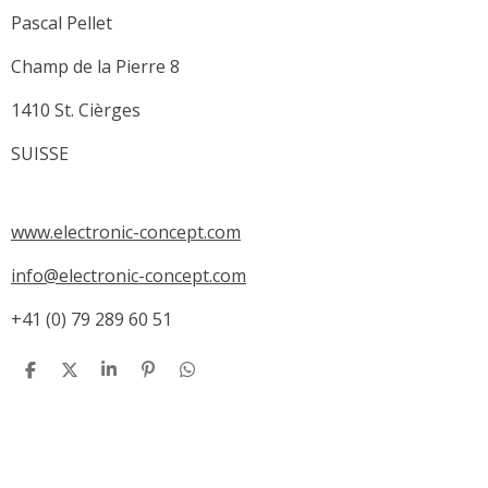
Pascal Pellet
Champ de la Pierre 8
1410 St. Cièrges
SUISSE
www.electronic-concept.com
info@electronic-concept.com
+41 (0) 79 289 60 51
P
P
P
É
P
a
a
a
p
a
r
r
r
i
r
t
t
t
n
t
a
a
a
g
a
g
g
g
l
g
e
e
e
e
e