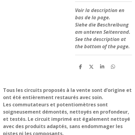
Voir la description en
bas de la page.
Siehe die Beschreibung
am unteren Seitenrand.
See the description at
the bottom of the page.
P
P
P
P
a
a
a
a
r
r
r
r
t
t
t
t
a
a
a
a
Tous les circuits proposés à la vente sont d’origine et
g
g
g
g
ont été entièrement restaurés avec soin.
e
e
e
e
r
r
r
r
Les commutateurs et potentiomètres sont
soigneusement démontés, nettoyés en profondeur,
et testés. Le circuit imprimé est également nettoyé
avec des produits adaptés, sans endommager les
pistes ni les composants.