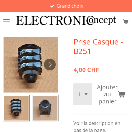
Grand choix
Passer
au
contenu
principal
Prise Casque -
B251
4,00 CHF
Ajouter
au
panier
Voir la description en
bas de la page.