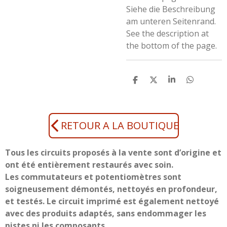
Siehe die Beschreibung
am unteren Seitenrand.
See the description at
the bottom of the page.
P
P
P
P
a
a
a
a
r
r
r
r
t
t
t
t
a
a
a
a
g
g
g
g
RETOUR A LA BOUTIQUE
e
e
e
e
r
r
r
r
Tous les circuits proposés à la vente sont d’origine et
ont été entièrement restaurés avec soin.
Les commutateurs et potentiomètres sont
soigneusement démontés, nettoyés en profondeur,
et testés. Le circuit imprimé est également nettoyé
avec des produits adaptés, sans endommager les
pistes ni les composants.