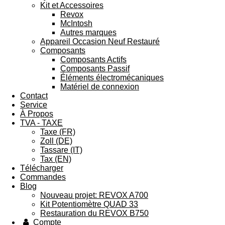
Kit et Accessoires
Revox
McIntosh
Autres marques
Appareil Occasion Neuf Restauré
Composants
Composants Actifs
Composants Passif
Éléments électromécaniques
Matériel de connexion
Contact
Service
À Propos
TVA - TAXE
Taxe (FR)
Zoll (DE)
Tassare (IT)
Tax (EN)
Télécharger
Commandes
Blog
Nouveau projet: REVOX A700
Kit Potentiomètre QUAD 33
Restauration du REVOX B750
Compte