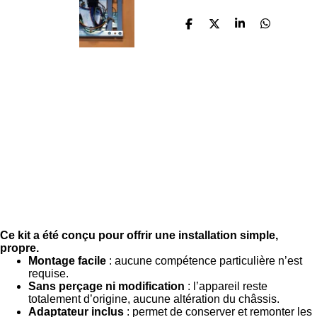
P
P
P
P
a
a
a
a
r
r
r
r
t
t
t
t
a
a
a
a
g
g
g
g
e
e
e
e
r
r
r
r
Ce kit a été conçu pour offrir une installation simple,
propre.
Montage facile
: aucune compétence particulière n’est
requise.
Sans perçage ni modification
: l’appareil reste
totalement d’origine, aucune altération du châssis.
Adaptateur inclus
: permet de conserver et remonter les