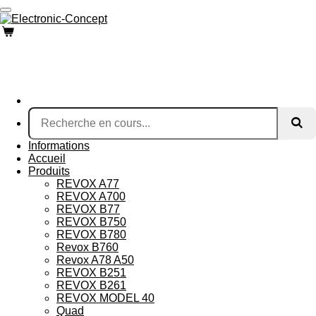
Passer
au
contenu
principal
Informations
Accueil
Produits
REVOX A77
REVOX A700
REVOX B77
REVOX B750
REVOX B780
Revox B760
Revox A78 A50
REVOX B251
REVOX B261
REVOX MODEL 40
Quad