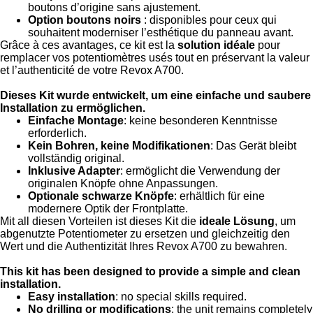
boutons d’origine sans ajustement.
Option boutons noirs
: disponibles pour ceux qui
souhaitent moderniser l’esthétique du panneau avant.
Grâce à ces avantages, ce kit est la
solution idéale
pour
remplacer vos potentiomètres usés tout en préservant la valeur
et l’authenticité de votre Revox A700.
Dieses Kit wurde entwickelt, um eine einfache und saubere
Installation zu ermöglichen.
Einfache Montage
: keine besonderen Kenntnisse
erforderlich.
Kein Bohren, keine Modifikationen
: Das Gerät bleibt
vollständig original.
Inklusive Adapter
: ermöglicht die Verwendung der
originalen Knöpfe ohne Anpassungen.
Optionale schwarze Knöpfe
: erhältlich für eine
modernere Optik der Frontplatte.
Mit all diesen Vorteilen ist dieses Kit die
ideale Lösung
, um
abgenutzte Potentiometer zu ersetzen und gleichzeitig den
Wert und die Authentizität Ihres Revox A700 zu bewahren.
This kit has been designed to provide a simple and clean
installation.
Easy installation
: no special skills required.
No drilling or modifications
: the unit remains completely